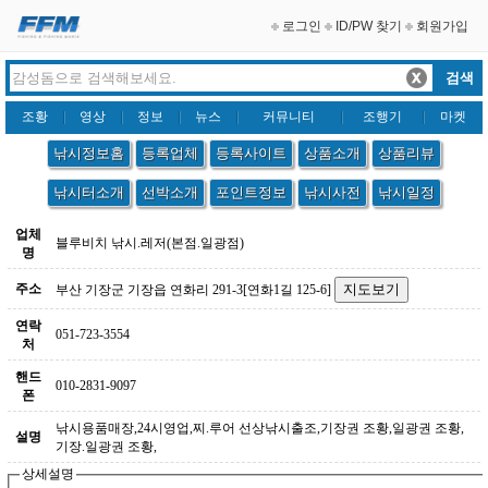
로그인
ID/PW 찾기
회원가입
조황
영상
정보
뉴스
커뮤니티
조행기
마켓
낚시정보홈
등록업체
등록사이트
상품소개
상품리뷰
낚시터소개
선박소개
포인트정보
낚시사전
낚시일정
업체
블루비치 낚시.레저(본점.일광점)
명
주소
부산 기장군 기장읍 연화리 291-3[연화1길 125-6]
연락
051-723-3554
처
핸드
010-2831-9097
폰
낚시용품매장,24시영업,찌.루어 선상낚시출조,기장권 조황,일광권 조황,
설명
기장.일광권 조황,
상세설명