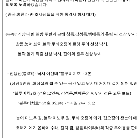
되도록 노력하겠습니다.
( 중국.홍콩.대만 조사님들을 위한 통역사 항시 대기)
@@@ 기장 대변 뜬방 주변과 근해 참돔,감성돔,벵에돔외 흘림 찌 선상 낚시
참돔,농어,삼치,볼락,무늬오징어,플랫 루어 선상 낚시,
볼락,열기 외줄 선상 낚시, 잡어외 원투 선상 낚시
- 전용선(총3대) - 낚시 어선배 "블루비치호" - 3톤
(정원 9인승. 화장실과 쉴 수 있는 공간 있고 낚시대 거치대 설치 되어 있슴
"블루비치2호 (정원12인승. 감성돔,벵에돔외 찌낚시 전용 고무 보트)
"블루비치호" (정원 8인승) - " 매일 24시 영업 "
- 농어 미노우.웜, 볼락 미노우.웜, 무늬 오징어 에기, 갑오징어 왕눈이 에
호래기 에기.옵빠이 수태, 갈치 웜, 참돔 타이라바외 각종 루어용품 판매