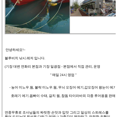
안녕하세요!~
블루비치 낚시.레저 입니다.
(기장 대변 연화리 본점과 기장 일광점 - 본점에서 직접 관리, 운영
" 매일 24시 영업 "
- 농어 미노우.웜, 볼락 미노우.웜, 무늬 오징어 에기,갑오징어 왕눈이 에기
호래기 에기.옵빠이 수태, 갈치 웜, 참돔 타이라바외 각종 루어용품 판매
연중무휴로 조사님들의 짜릿한 손맛과 입맛 그리고 일상의 스트레스를
풀어 드리는데 최선을 다하고 언제나 가족같이 편안하고, 안전한 조행이