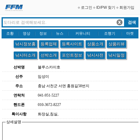
로그인
ID/PW 찾기
회원가입
조황
영상
정보
뉴스
커뮤니티
조행기
마켓
낚시정보홈
등록업체
등록사이트
상품소개
상품리뷰
낚시터소개
선박소개
포인트정보
낚시사전
낚시일정
선박명
블루스카이호
선주
임성미
주소
충남 서천군 서면 홍원길58번지
연락처
041-951-5227
핸드폰
010-3672-8227
특이사항
화장실,침실,
상세설명