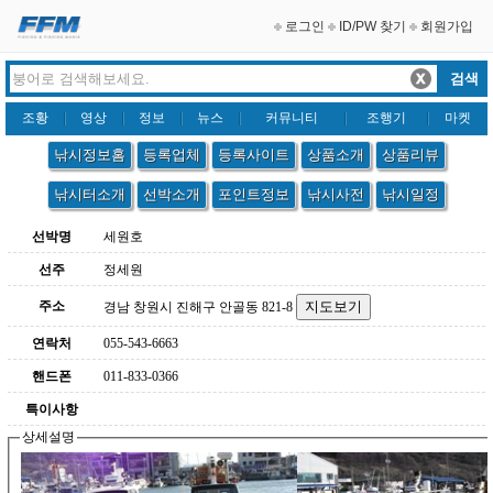
로그인
ID/PW 찾기
회원가입
조황
영상
정보
뉴스
커뮤니티
조행기
마켓
낚시정보홈
등록업체
등록사이트
상품소개
상품리뷰
낚시터소개
선박소개
포인트정보
낚시사전
낚시일정
선박명
세원호
선주
정세원
주소
경남 창원시 진해구 안골동 821-8
연락처
055-543-6663
핸드폰
011-833-0366
특이사항
상세설명